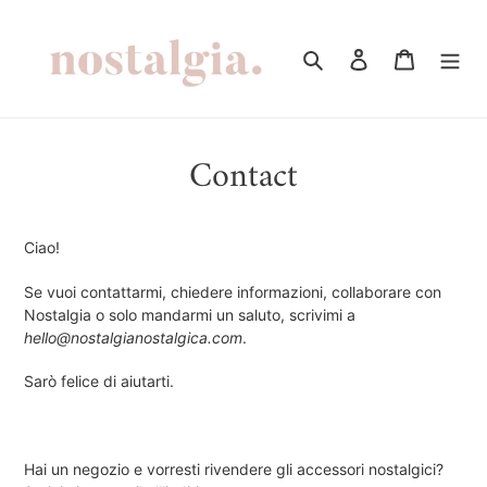
Vai
direttamente
Cerca
Accedi
Carrello
ai
contenuti
Contact
Ciao!
Se vuoi contattarmi, chiedere informazioni, collaborare con
Nostalgia o solo mandarmi un saluto, scrivimi a
hello@nostalgianostalgica.com
.
Sarò felice di aiutarti.
Hai un negozio e vorresti rivendere gli accessori nostalgici?