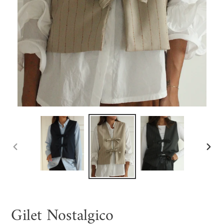
SLIDE
SLIDE
PRECEDENTE
SUCC
Gilet Nostalgico