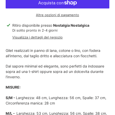
Altre opzioni di pagamento
Inserimento
Ritiro disponibile presso
Nostalgia Nostalgica
del
Di solito pronto in 2-4 giorni
prodotto
Visualizza i dettagli del negozio
nel
carrello
Gilet realizzati in panno di lana, cotone o lino, con fodera
all'interno, dal taglio dritto e allacciatura con fiocchetti.
Dal sapore minimal ed elegante, sono perfetti da indossare
sopra ad una t-shirt oppure sopra ad un dolcevita durante
l'inverno.
MISURE
:
S/M -
Larghezza: 48 cm, Lunghezza: 56 cm, Spalle: 37 cm,
Circonferenza manica: 28 cm
M/L -
Larghezza: 53 cm, Lunghezza: 56 cm, Spalle: 38 cm,