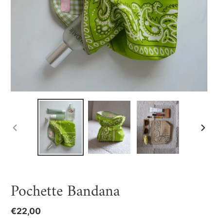
SLIDE
SLIDE
PRECEDENTE
SUCC
Pochette Bandana
Prezzo
€22,00