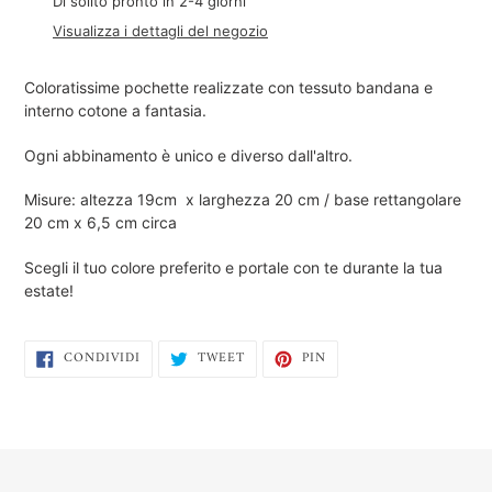
del
Di solito pronto in 2-4 giorni
prodotto
Visualizza i dettagli del negozio
nel
carrello
Coloratissime pochette realizzate con tessuto bandana e
interno cotone a fantasia.
Ogni abbinamento è unico e diverso dall'altro.
Misure: altezza 19cm x larghezza 20 cm / base rettangolare
20 cm x 6,5 cm circa
Scegli il tuo colore preferito e portale con te durante la tua
estate!
CONDIVIDI
TWITTA
PINNA
CONDIVIDI
TWEET
PIN
SU
SU
SU
FACEBOOK
TWITTER
PINTEREST