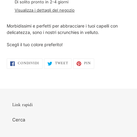
del
Di solito pronto in 2-4 giorni
prodotto
Visualizza i dettagli del negozio
nel
carrello
Morbidissimi e perfetti per abbracciare i tuoi capelli con
delicatezza, sono i nostri scrunchies in velluto.
Scegli il tuo colore preferito!
CONDIVIDI
TWITTA
PINNA
CONDIVIDI
TWEET
PIN
SU
SU
SU
FACEBOOK
TWITTER
PINTEREST
Link rapidi
Cerca